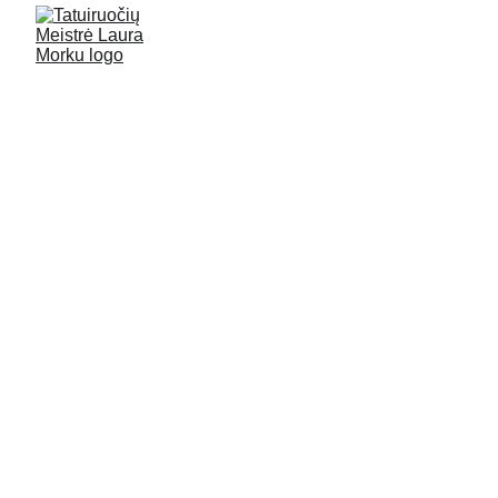
SIUNTIMO BŪDAI IR 
KAINOS
Nemokamas pristatymas asmenims 
perkantiems už 60 €. 
Prekių siuntimas su LP Express
PREKIŲ PRISTATYMO Į LP EXPRESS 
TERMINALĄ KAINA - 3 €
Prekės bus išsiųstos į Jūsų pasirinktą 
terminalą per 2-6 darbo dienas po 
užsakymo apmokėjimo gavimo.